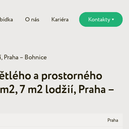
bídka
O nás
Kariéra
Kontakty
í, Praha – Bohnice
ětlého a prostorného
 m2, 7 m2 lodžií, Praha –
Praha