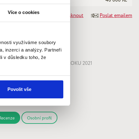
Více o cookies
Vytisknout
Poslat emailem
st zájem?
ěvnosti využíváme soubory
, inzerci a analýzy. Partneři
lára Mayerová
li v důsledku toho, že
UŠENOSTI V REALITÁCH OD ROKU 2021
Čeština
Angličtina
yerova@quantumreality.cz
Povolit vše
20 603 143 628
20 273 134 681
Recenze
Osobní profil