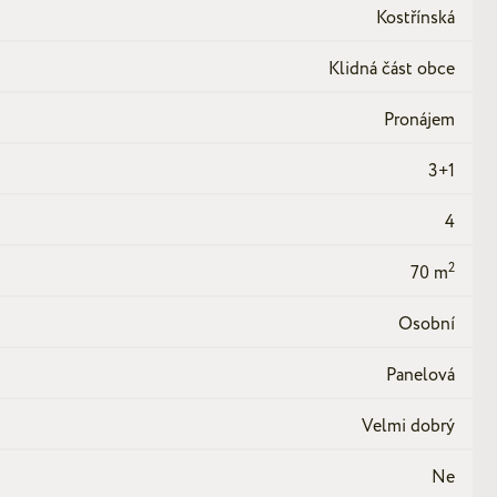
Kostřínská
Klidná část obce
Pronájem
3+1
4
2
70 m
Osobní
Panelová
Velmi dobrý
Ne