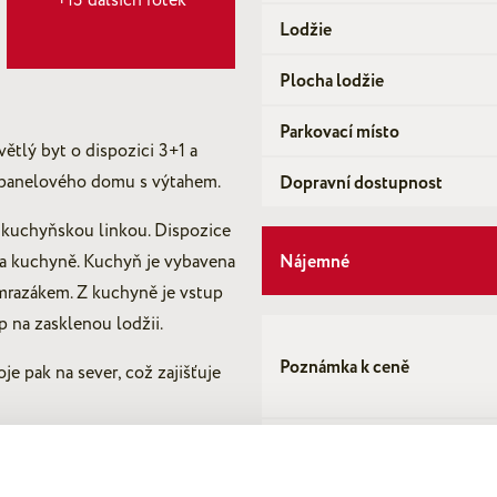
Lodžie
Plocha lodžie
Parkovací místo
tlý byt o dispozici 3+1 a
í panelového domu s výtahem.
Dopravní dostupnost
 kuchyňskou linkou. Dispozice
Nájemné
ů a kuchyně. Kuchyň je vybavena
 mrazákem. Z kuchyně je vstup
p na zasklenou lodžii.
Poznámka k ceně
je pak na sever, což zajišťuje
Provize
. V chodbě se nachází také
Výše vratné kauce