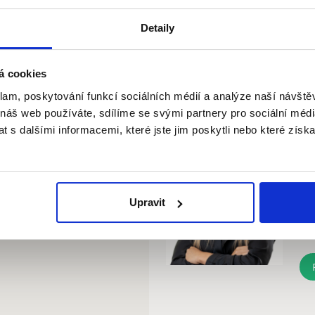
lektřiny.
Detaily
Nabídka: 5516
hází dětské hřiště. Lokalita
minut od obchodního centra
á cookies
Máte o nemovito
klam, poskytování funkcí sociálních médií a analýze naší návšt
 náš web používáte, sdílíme se svými partnery pro sociální média
K
rkovacích zón.
 s dalšími informacemi, které jste jim poskytli nebo které získa
ZK
ma
Upravit
+4
+4