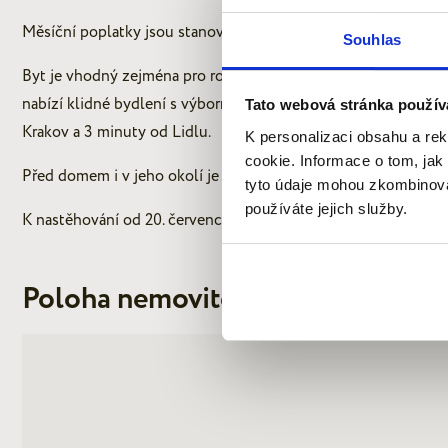
Měsíční poplatky jsou stanoveny pro 3 osoby na 7.000 Kč vč. e
Souhlas
Byt je vhodný zejména pro rodinu s dětmi. Přímo u domu se nac
nabízí klidné bydlení s výbornou dopravní dostupností – 10 
Tato webová stránka použív
Krakov a 3 minuty od Lidlu.
K personalizaci obsahu a re
cookie. Informace o tom, jak
Před domem i v jeho okolí je bezproblémové parkování bez pa
tyto údaje mohou zkombinovat
používáte jejich služby.
K nastěhování od 20. července.
Poloha nemovitosti