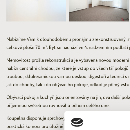
Nabízíme Vám k dlouhodobému pronájmu zrekonstruovaný, svě
celkové ploše 70 m². Byt se nachází ve 4. nadzemním podlaž
Nemovitost prošla rekonstrukcí a je vybavena novou moderní
nabízí centrální chodbu, ze které je vstup do všech tří pokoj
troubou, sklokeramickou varnou deskou, digestoří a lednicí s
jak do chodby, tak i do obývacího pokoje, odkud je přímý vstu
Obývací pokoj a kuchyň jsou orientovány na jih, dva další poko
příjemnou světelnou rovnováhu během celého dne.
Koupelna disponuje sprchovým koutem, toaleta je samostatně
praktická komora pro úložné prostory.