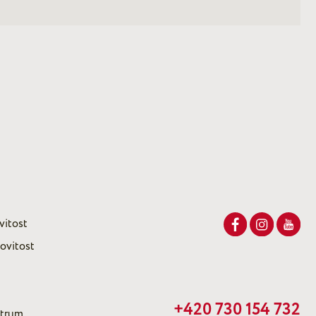
vitost
ovitost
+420 730 154 732
ntrum