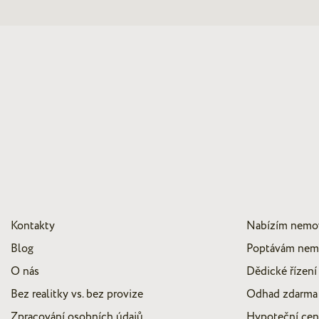
Kontakty
Nabízím nemo
Blog
Poptávám nem
O nás
Dědické řízení
Bez realitky vs. bez provize
Odhad zdarma
Zpracování osobních údajů
Hypoteční ce