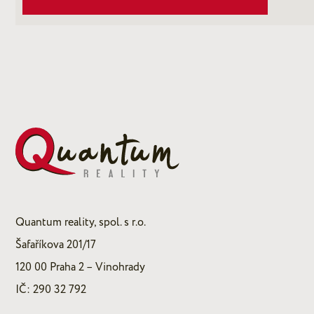
Quantum reality, spol. s r.o.
Šafaříkova 201/17
120 00 Praha 2 – Vinohrady
IČ: 290 32 792