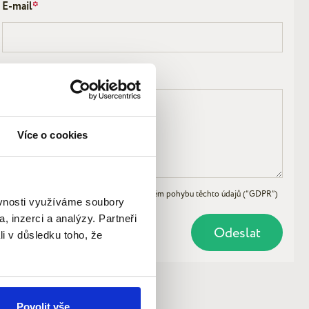
E-mail
*
Více o cookies
osti se zpracováním osobních údajů a o volném pohybu těchto údajů (“GDPR”)
ěvnosti využíváme soubory
, inzerci a analýzy. Partneři
li v důsledku toho, že
Povolit vše