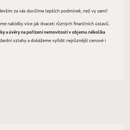
devším za vás docílíme lepších podmínek, než vy sami!
áme nabídky více jak dvaceti různých finančních ústavů.
ky a úvěry na pořízení nemovitostí v objemu několika
rdní vztahy a dokážeme vyřídit nejrůznější cenové i