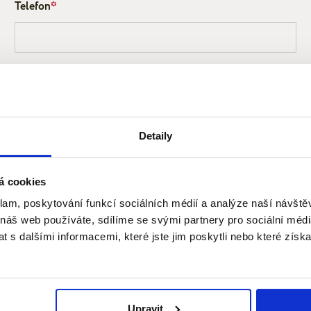
Telefon
*
Detaily
á cookies
 v souladu s Nařízením EP a Rady (EU) 2016/679 o ochraně fyzických osob v souvisl
klam, poskytování funkcí sociálních médií a analýze naší návšt
dobrovolné a může být kdykoli bezplatně na adrese správce odvoláno.
 náš web používáte, sdílíme se svými partnery pro sociální média
 s dalšími informacemi, které jste jim poskytli nebo které získa
Upravit