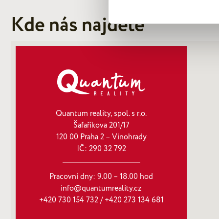
Kde nás najdete
Quantum reality, spol. s r.o.
Šafaříkova 201/17
120 00 Praha 2 – Vinohrady
IČ: 290‍ 32‍ 792
Pracovní dny: 9.00 – 18.00 hod
info@quantumreality.cz
+420 730 154 732
/
+420 273 134 681