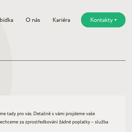
bídka
O nás
Kariéra
Kontakty
me tady pro vás. Detailně s vámi projdeme vaše
 nechceme za zprostředkování žádné poplatky – služba