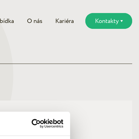
bídka
O nás
Kariéra
Kontakty
 kontaktovat.