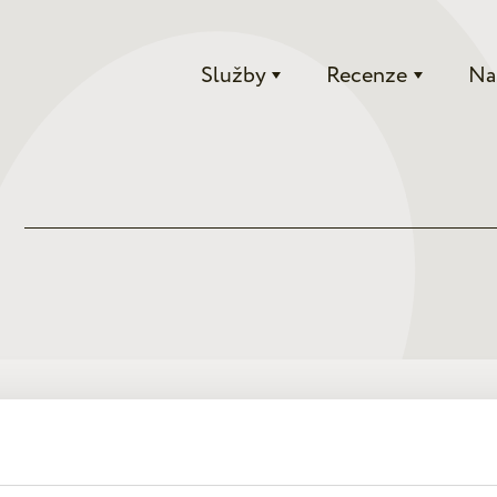
Služby
Recenze
Na
 byla úspěšně odeslána! Budeme Vás