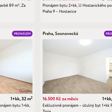
avbě 89 m², Za
Pronájem bytu 2+kk, U Hostavického po
Praha 9 – Hostavice
Praha, Sosnovecká
PRONÁJEM
PR
2
1+kk, 32 m
16.500 Kč za měsíc
1+kk
nájem bytu 1+kk,
Exkluzivně pronájem – útulný byt 1+kk P
Troja