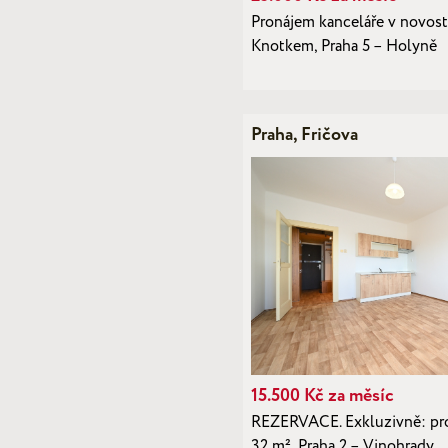
Pronájem kanceláře v novost
Knotkem, Praha 5 – Holyně
Praha, Fričova
15.500 Kč za měsíc
REZERVACE. Exkluzivně: pro
32 m², Praha 2 – Vinohrady