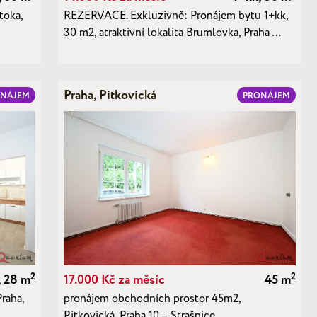
toka,
REZERVACE. Exkluzivně: Pronájem bytu 1+kk,
30 m2, atraktivní lokalita Brumlovka, Praha …
Praha, Pitkovická
ONÁJEM
PRONÁJEM
2
2
, 28 m
17.000 Kč za měsíc
45 m
raha,
pronájem obchodních prostor 45m2,
Pitkovická, Praha 10 – Strašnice