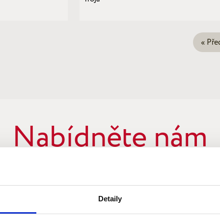
« Pře
Nabídněte nám
vaši nemovitost
Detaily