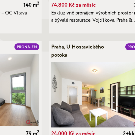
2
140 m
74.800 Kč za měsíc
r – OC Vltava
Exkluzivně pronájem výrobních prostor (
a bývalé restaurace, Vojtíškova, Praha &
Praha, U Hostavického
PRONÁJEM
PR
potoka
2
79 m
24.000 Kč za měsíc
2+kk