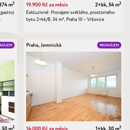
2
2
374 m
19.900 Kč za měsíc
2+kk, 54 m
gastro)
Exkluzivně: Pronájem světlého, prostorného
…
bytu 2+kk/B, 54 m², Praha 10 – Vršovice
Praha, Jemnická
ONÁJEM
PRONÁJEM
2
2
, 50 m
14.000 Kč za měsíc
1+kk, 30 m