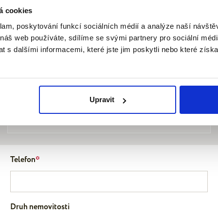
á cookies
klam, poskytování funkcí sociálních médií a analýze naší návšt
it nejlepší strategii pro 
 náš web používáte, sdílíme se svými partnery pro sociální média
 s dalšími informacemi, které jste jim poskytli nebo které získa
Upravit
15 let
zkušeností
Telefon
*
Druh nemovitosti