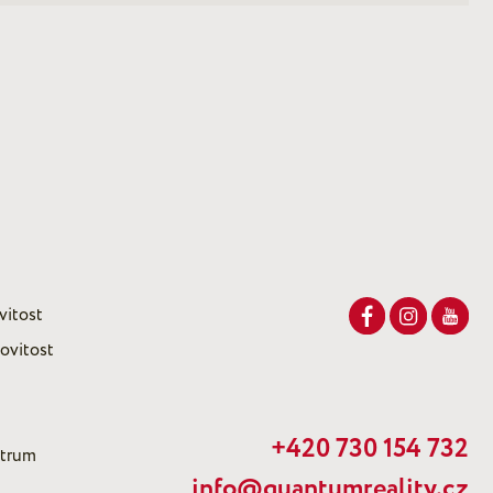
vitost
ovitost
+420 730 154 732
ntrum
info@quantumreality.cz