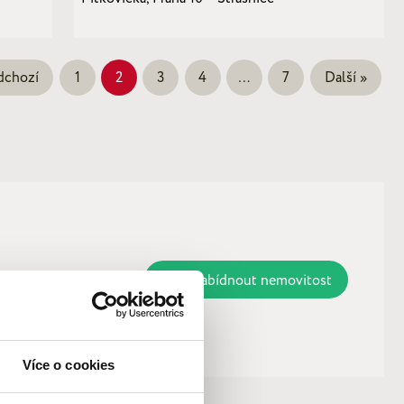
dchozí
1
2
3
4
…
7
Další »
Chci nabídnout nemovitost
Více o cookies