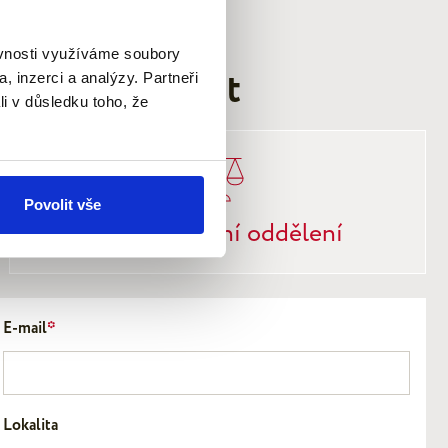
ěvnosti využíváme soubory
Vaši nemovitost
, inzerci a analýzy. Partneři
li v důsledku toho, že
Povolit vše
Vlastní
právní oddělení
E-mail
*
Lokalita