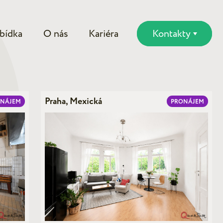
bídka
O nás
Kariéra
Kontakty
Praha, Mexická
ONÁJEM
PRONÁJEM