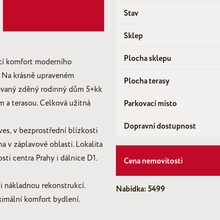
Stav
Sklep
Plocha sklepu
cí komfort moderního
t. Na krásně upraveném
Plocha terasy
ovaný zděný rodinný dům 5+kk
 a terasou. Celková užitná
Parkovací místo
Dopravní dostupnost
es, v bezprostřední blízkosti
a v záplavové oblasti. Lokalita
ti centra Prahy i dálnice D1.
Cena nemovitosti
i nákladnou rekonstrukcí.
Nabídka: 5499
ximální komfort bydlení.