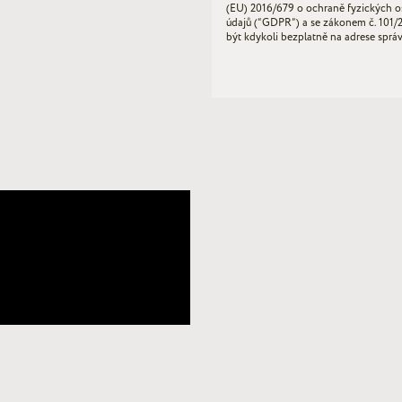
(EU) 2016/679 o ochraně fyzických o
údajů (“GDPR”) a se zákonem č. 101/
být kdykoli bezplatně na adrese sprá