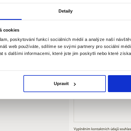
ně izolovanou střechu a
Váš telefon
*
Detaily
jmům se zajímavým výnosem,
á cookies
Váš e-mail
*
klam, poskytování funkcí sociálních médií a analýze naší návšt
 náš web používáte, sdílíme se svými partnery pro sociální média
 s dalšími informacemi, které jste jim poskytli nebo které získa
Chci sjednat schůzku
 i rodinná setkání. Najdete
Mám zájem o více informací 
Upravit
 pro odpočinek během celého
Vyplněním kontaktních údajů souhlas