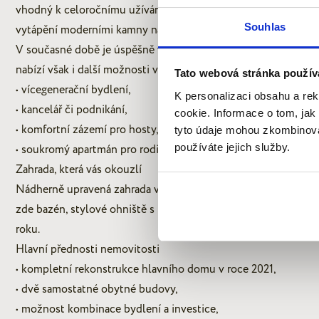
vhodný k celoročnímu užívání. Objekt je zateplený, má kvalit
Souhlas
vytápění moderními kamny na pelety.
V současné době je úspěšně využíván ke krátkodobým proná
nabízí však i další možnosti využití:
Tato webová stránka použív
• vícegenerační bydlení,
K personalizaci obsahu a re
• kancelář či podnikání,
cookie. Informace o tom, jak
• komfortní zázemí pro hosty,
tyto údaje mohou zkombinovat
používáte jejich služby.
• soukromý apartmán pro rodiče nebo děti.
Zahrada, která vás okouzlí
Nádherně upravená zahrada vytváří dokonalé místo pro relaxaci
zde bazén, stylové ohniště s posezením i dostatek soukromí
roku.
Hlavní přednosti nemovitosti
• kompletní rekonstrukce hlavního domu v roce 2021,
• dvě samostatné obytné budovy,
• možnost kombinace bydlení a investice,