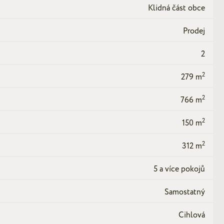
Klidná část obce
Prodej
2
2
279 m
2
766 m
2
150 m
2
312 m
5 a více pokojů
Samostatný
Cihlová