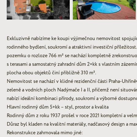
Exkluzivně nabízíme ke koupi výjimečnou nemovitost spojují
rodinného bydlení, soukromí a atraktivní investiční příležitos
pozemku o rozloze 766 m² se nachází kompletně zrekonstru
s terasami a samostatný zahradní dům 2+kk s vlastním zázemím
plocha obou objektů činí přibližně 310 m².
Nemovitost se nachází v klidné rezidenční části Praha-Uhříněv
zeleně a vodních ploch Nadýmače I a II, přičemž není situován
nabízí ideální kombinaci přírody, soukromí a výborné dostupnos
Hlavní rodinný dům 5+kk – styl, prostor a kvalita
Rodinný dům z roku 1937 prošel v roce 2021 kompletní a velm
Důraz byl kladen na kvalitní materiály, nadčasový design a ma
Rekonstrukce zahrnovala mimo jiné: