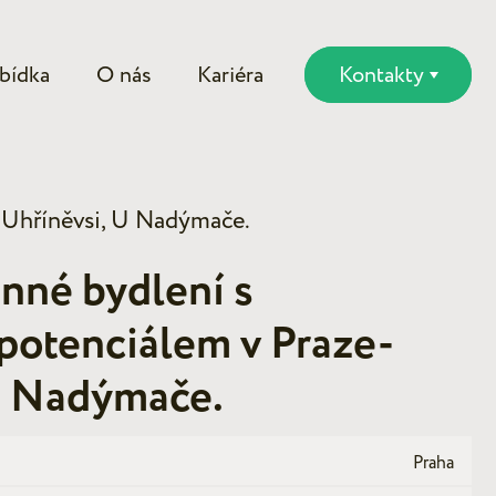
bídka
O nás
Kariéra
Kontakty
e-Uhříněvsi, U Nadýmače.
nné bydlení s
 potenciálem v Praze-
U Nadýmače.
Praha