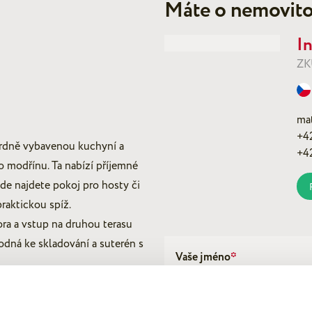
Máte o nemovito
I
ZK
ma
+4
ardně vybavenou kuchyní a
+4
o modřínu. Ta nabízí příjemné
zde najdete pokoj pro hosty či
raktickou spíž.
ora a vstup na druhou terasu
odná ke skladování a suterén s
Vaše jméno
*
y
 a užitnou plochou 51 m²,