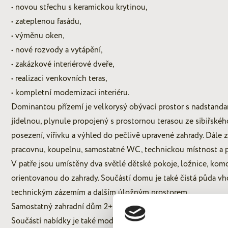
• novou střechu s keramickou krytinou,
• zateplenou fasádu,
• výměnu oken,
• nové rozvody a vytápění,
• zakázkové interiérové dveře,
• realizaci venkovních teras,
• kompletní modernizaci interiéru.
Dominantou přízemí je velkorysý obývací prostor s nadstand
jídelnou, plynule propojený s prostornou terasou ze sibiřskéh
posezení, vířivku a výhled do pečlivě upravené zahrady. Dále 
pracovnu, koupelnu, samostatné WC, technickou místnost a p
V patře jsou umístěny dva světlé dětské pokoje, ložnice, kom
orientovanou do zahrady. Součástí domu je také čistá půda vh
technickým zázemím a dalším úložným prostorem.
Samostatný zahradní dům 2+kk – ideální pro podnikání i host
Součástí nabídky je také moderní zahradní dům 2+kk s terasou