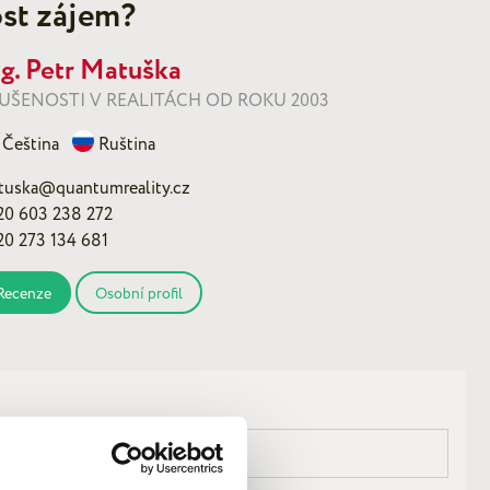
st zájem?
ng. Petr Matuška
UŠENOSTI V REALITÁCH OD ROKU 2003
Čeština
Ruština
tuska@quantumreality.cz
20 603 238 272
20 273 134 681
Recenze
Osobní profil