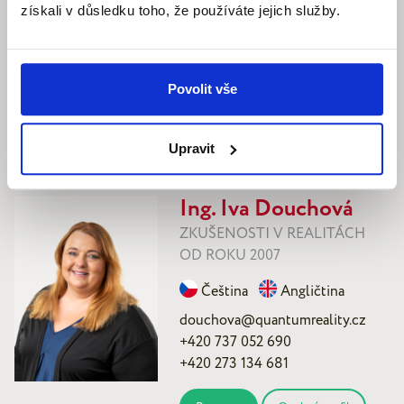
získali v důsledku toho, že používáte jejich služby.
11.500.000 Kč
Cena nemovitosti
Povolit vše
Nabídka: 4659
Upravit
Máte o nemovitost zájem?
Ing. Iva Douchová
ZKUŠENOSTI V REALITÁCH
OD ROKU 2007
Čeština
Angličtina
douchova@quantumreality.cz
+420 737 052 690
+420 273 134 681