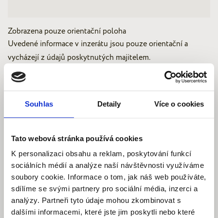
Zobrazena pouze orientační poloha
Uvedené informace v inzerátu jsou pouze orientační a
vycházejí z údajů poskytnutých majitelem.
Lokalita
Cvrčovice
Souhlas
Detaily
Více o cookies
Typ nabídky
Prodej
Tato webová stránka používá cookies
2
Výměra
4 115 m
K personalizaci obsahu a reklam, poskytování funkcí
sociálních médií a analýze naší návštěvnosti využíváme
Elektřina
230V
soubory cookie. Informace o tom, jak náš web používáte,
Voda
sdílíme se svými partnery pro sociální média, inzerci a
Dálkový vodovod
analýzy. Partneři tyto údaje mohou zkombinovat s
Dopravní dostupnost
Silnice, Autobus
dalšími informacemi, které jste jim poskytli nebo které