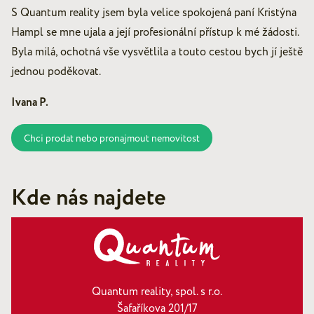
S Quantum reality jsem byla velice spokojená paní Kristýna
Hampl se mne ujala a její profesionální přístup k mé žádosti.
Byla milá, ochotná vše vysvětlila a touto cestou bych jí ještě
jednou poděkovat.
Ivana P.
Chci prodat nebo pronajmout nemovitost
Kde nás najdete
Quantum reality, spol. s r.o.
Šafaříkova 201/17