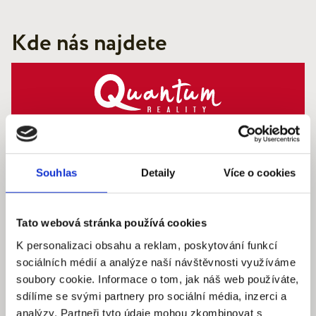
Kde nás najdete
Quantum reality, spol. s r.o.
Šafaříkova 201/17
120 00 Praha 2 – Vinohrady
Souhlas
Detaily
Více o cookies
IČ: 290‍ 32‍ 792
Tato webová stránka používá cookies
Pracovní dny: 9.00 – 18.00 hod
info@quantumreality.cz
K personalizaci obsahu a reklam, poskytování funkcí
+420 730 154 732
/
+420 273 134 681
sociálních médií a analýze naší návštěvnosti využíváme
soubory cookie. Informace o tom, jak náš web používáte,
sdílíme se svými partnery pro sociální média, inzerci a
analýzy. Partneři tyto údaje mohou zkombinovat s