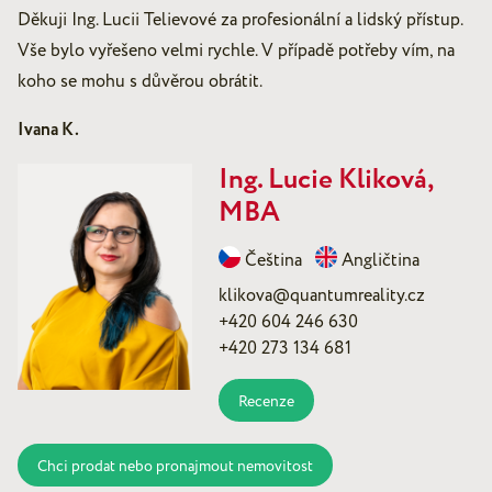
Děkuji Ing. Lucii Telievové za profesionální a lidský přístup.
Vše bylo vyřešeno velmi rychle. V případě potřeby vím, na
koho se mohu s důvěrou obrátit.
Ivana K.
Ing. Lucie Kliková,
MBA
Čeština
Angličtina
klikova@quantumreality.cz
+420 604 246 630
+420 273 134 681
Recenze
Chci prodat nebo pronajmout nemovitost