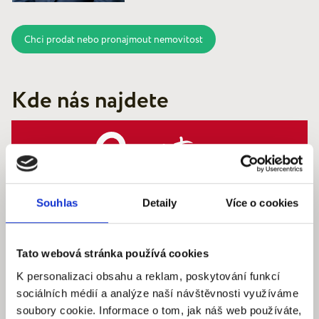
Chci prodat nebo pronajmout nemovitost
Kde nás najdete
Quantum reality, spol. s r.o.
Souhlas
Detaily
Více o cookies
Šafaříkova 201/17
120 00 Praha 2 – Vinohrady
IČ: 290‍ 32‍ 792
Tato webová stránka používá cookies
K personalizaci obsahu a reklam, poskytování funkcí
Pracovní dny: 9.00 – 18.00 hod
sociálních médií a analýze naší návštěvnosti využíváme
info@quantumreality.cz
soubory cookie. Informace o tom, jak náš web používáte,