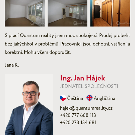
S prací Quantum reality jsem moc spokojená. Prodej proběhl
bez jakýchkoliv problémů. Pracovníci jsou ochotní, vstřícní a
korektní. Mohu všem doporučit.
Jana K.
Ing. Jan Hájek
JEDNATEL SPOLEČNOSTI
Čeština
Angličtina
hajek@quantumreality.cz
+420 777 668 113
+420 273 134 681