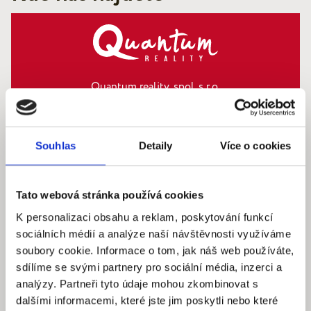
Quantum reality, spol. s r.o.
Šafaříkova 201/17
120 00 Praha 2 – Vinohrady
IČ: 290‍ 32‍ 792
Souhlas
Detaily
Více o cookies
Pracovní dny: 9.00 – 18.00 hod
info@quantumreality.cz
Tato webová stránka používá cookies
+420 730 154 732
/
+420 273 134 681
K personalizaci obsahu a reklam, poskytování funkcí
sociálních médií a analýze naší návštěvnosti využíváme
soubory cookie. Informace o tom, jak náš web používáte,
sdílíme se svými partnery pro sociální média, inzerci a
analýzy. Partneři tyto údaje mohou zkombinovat s
dalšími informacemi, které jste jim poskytli nebo které