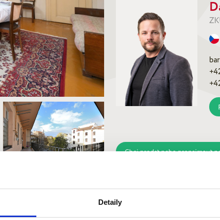
D
ZK
ba
+4
+4
Chci prodat nebo pronajmout n
Detaily