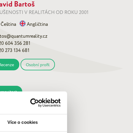
avid Bartoš
UŠENOSTI V REALITÁCH OD ROKU 2001
Čeština
Angličtina
rtos@quantumreality.cz
20 604 356 281
20 273 134 681
Recenze
Osobní profil
emovitost
Více o cookies