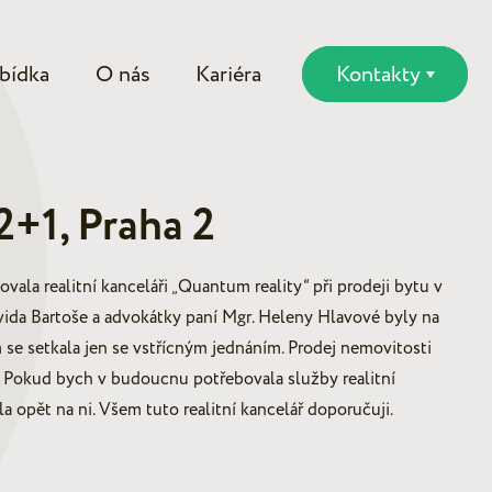
bídka
O nás
Kariéra
Kontakty
2+1, Praha 2
ala realitní kanceláři „Quantum reality“ při prodeji bytu v
vida Bartoše a advokátky paní Mgr. Heleny Hlavové byly na
m se setkala jen se vstřícným jednáním. Prodej nemovitosti
. Pokud bych v budoucnu potřebovala služby realitní
a opět na ni. Všem tuto realitní kancelář doporučuji.