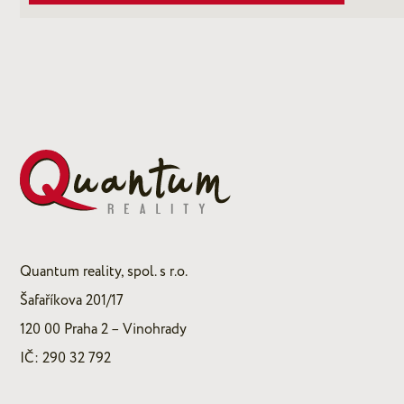
Quantum reality, spol. s r.o.
Šafaříkova 201/17
120 00 Praha 2 – Vinohrady
IČ: 290 32 792