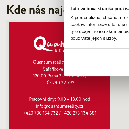
Kde nás najdete
Tato webová stránka použív
K personalizaci obsahu a re
cookie. Informace o tom, jak
tyto údaje mohou zkombinovat
používáte jejich služby.
Quantum reality, spol. s r.o.
Šafaříkova 201/17
120 00 Praha 2 – Vinohrady
IČ: 290‍ 32‍ 792
Pracovní dny: 9.00 – 18.00 hod
info@quantumreality.cz
+420 730 154 732
/
+420 273 134 681