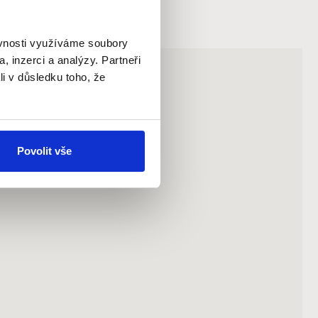
ěvnosti využíváme soubory
, inzerci a analýzy. Partneři
li v důsledku toho, že
Povolit vše