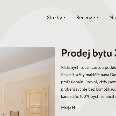
Služby
Recenze
Na
Prodej bytu 
Ráda bych touto cestou poděkov
Praze. Služby makléře pana Da
profesionální úrovni, vždy jse
proběhl rychle bez komplikací
kanceláře, 100% bych se obrátil
Marja H.