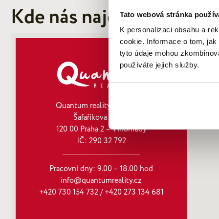
Kde nás najdete
Tato webová stránka použív
K personalizaci obsahu a re
cookie. Informace o tom, jak
tyto údaje mohou zkombinovat
používáte jejich služby.
Quantum reality, spol. s r.o.
Šafaříkova 201/17
120 00 Praha 2 – Vinohrady
IČ: 290‍ 32‍ 792
Pracovní dny: 9.00 – 18.00 hod
info@quantumreality.cz
+420 730 154 732
/
+420 273 134 681