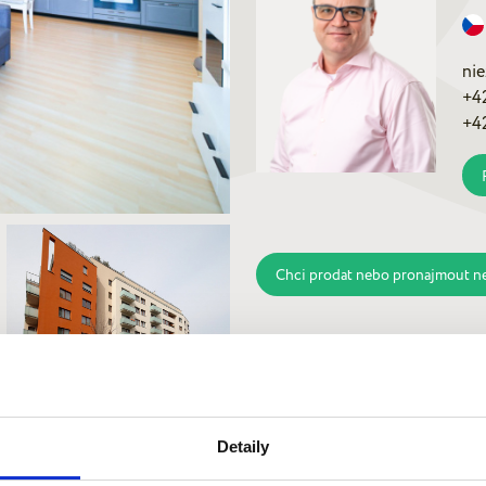
ni
+4
+4
Chci prodat nebo pronajmout n
Detaily