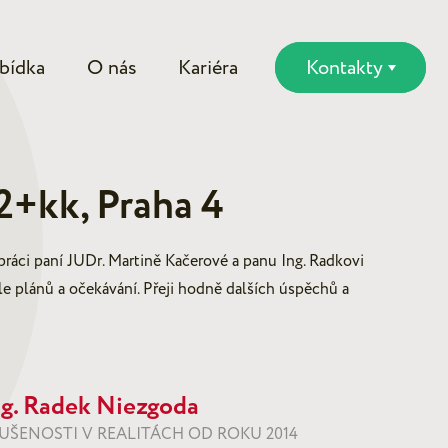
bídka
O nás
Kariéra
Kontakty
2+kk, Praha 4
ráci paní JUDr. Martině Kačerové a panu Ing. Radkovi
e plánů a očekávání. Přeji hodně dalších úspěchů a
ng. Radek Niezgoda
UŠENOSTI V REALITÁCH OD ROKU 2014