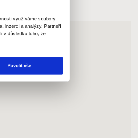
ěvnosti využíváme soubory
, inzerci a analýzy. Partneři
li v důsledku toho, že
Povolit vše