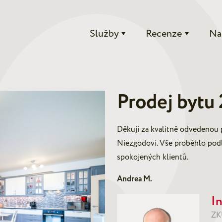
Služby
Recenze
Na
Prodej bytu 
Děkuji za kvalitně odvedenou p
Niezgodovi. Vše proběhlo podl
spokojených klientů.
Andrea M.
I
ZK