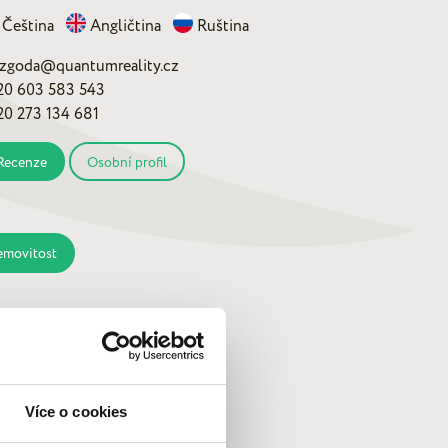
Čeština
Angličtina
Ruština
ezgoda@quantumreality.cz
20 603 583 543
20 273 134 681
Recenze
Osobní profil
emovitost
Více o cookies