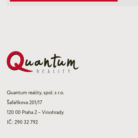
Quantum reality, spol. s r.o.
Šafaříkova 201/17
120 00 Praha 2 – Vinohrady
IČ: 290 32 792