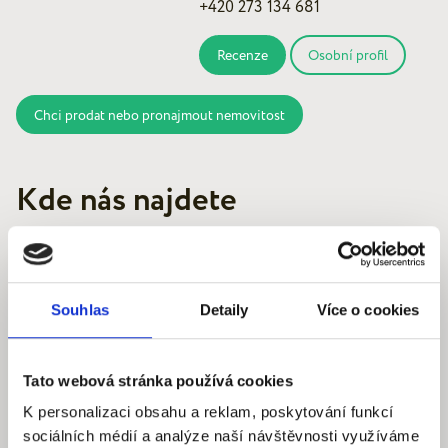
+420 273 134 681
Recenze
Osobní profil
Chci prodat nebo pronajmout nemovitost
Kde nás najdete
Souhlas
Detaily
Více o cookies
Quantum reality, spol. s r.o.
Šafaříkova 201/17
120 00 Praha 2 – Vinohrady
Tato webová stránka používá cookies
IČ: 290‍ 32‍ 792
K personalizaci obsahu a reklam, poskytování funkcí
sociálních médií a analýze naší návštěvnosti využíváme