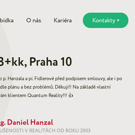
bídka
O nás
Kariéra
Kontakty
3+kk, Praha 10
up p. Hanzala a pí. Fidlerové před podpisem smlouvy, ale i po
dle plánu a bez problémů. Děkuji!! Na základě vlastní
vám klientem Quantum Reality!!! 👍
g. Daniel Hanzal
UŠENOSTI V REALITÁCH OD ROKU 2003