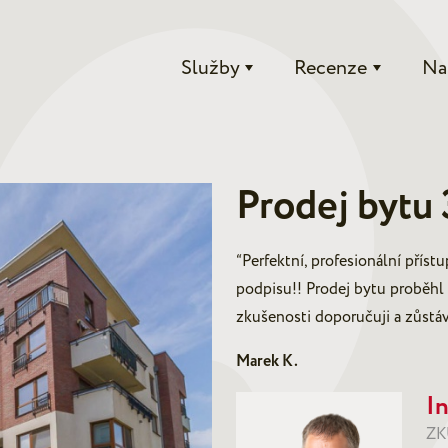
Služby
Recenze
Na
Prodej bytu 
“Perfektní, profesionální příst
podpisu!! Prodej bytu proběhl 
zkušenosti doporučuji a zůstá
Marek K.
In
ZK