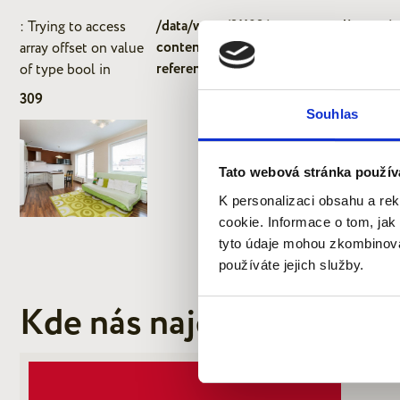
/data/www/21102/quantumreality_cz
: Trying to access
content/themes/quantum-2024/functi
array offset on value
reference.php
of type bool in
309
Souhlas
Tato webová stránka použív
K personalizaci obsahu a re
cookie. Informace o tom, jak
tyto údaje mohou zkombinovat
používáte jejich služby.
Kde nás najdete