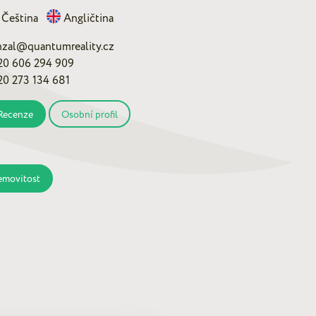
Čeština
Angličtina
nzal@quantumreality.cz
20 606 294 909
20 273 134 681
Recenze
Osobní profil
emovitost