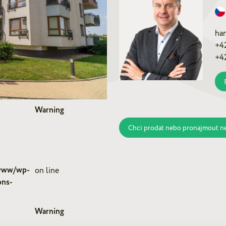
ha
+4
+4
Warning
Chci prodat nebo pronajmout n
/www/wp-
on line
ons-
Warning