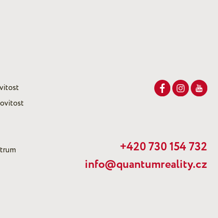
vitost
ovitost
+420 730 154 732
ntrum
info@quantumreality.cz