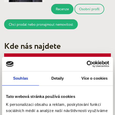
Recenze
Osobní profil
Chci prodat nebo pronajmout nemovitost
Kde nás najdete
Souhlas
Detaily
Více o cookies
Quantum reality, spol. s r.o.
Šafaříkova 201/17
120 00 Praha 2 – Vinohrady
Tato webová stránka používá cookies
IČ: 290‍ 32‍ 792
K personalizaci obsahu a reklam, poskytování funkcí
sociálních médií a analýze naší návštěvnosti využíváme
Pracovní dny: 9.00 – 18.00 hod