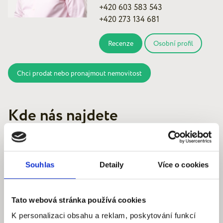
+420 603 583 543
+420 273 134 681
Recenze
Osobní profil
Chci prodat nebo pronajmout nemovitost
Kde nás najdete
Souhlas
Detaily
Více o cookies
Quantum reality, spol. s r.o.
Šafaříkova 201/17
Tato webová stránka používá cookies
120 00 Praha 2 – Vinohrady
K personalizaci obsahu a reklam, poskytování funkcí
IČ: 290‍ 32‍ 792