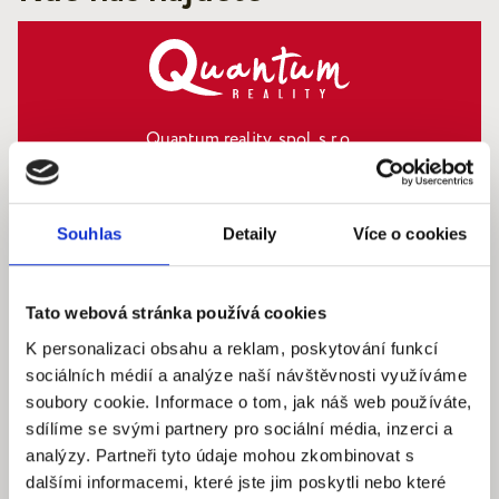
Quantum reality, spol. s r.o.
Šafaříkova 201/17
120 00 Praha 2 – Vinohrady
IČ: 290‍ 32‍ 792
Souhlas
Detaily
Více o cookies
Pracovní dny: 9.00 – 18.00 hod
info@quantumreality.cz
Tato webová stránka používá cookies
+420 730 154 732
/
+420 273 134 681
K personalizaci obsahu a reklam, poskytování funkcí
sociálních médií a analýze naší návštěvnosti využíváme
soubory cookie. Informace o tom, jak náš web používáte,
sdílíme se svými partnery pro sociální média, inzerci a
analýzy. Partneři tyto údaje mohou zkombinovat s
dalšími informacemi, které jste jim poskytli nebo které