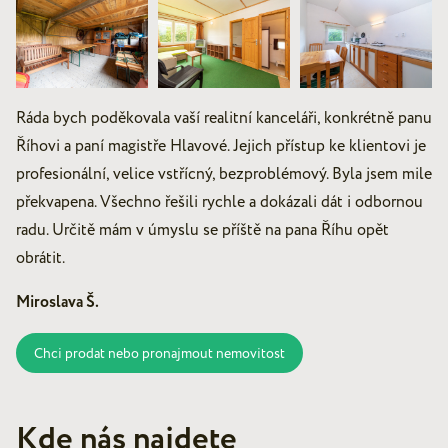
Ráda bych poděkovala vaší realitní kanceláři, konkrétně panu
Říhovi a paní magistře Hlavové. Jejich přístup ke klientovi je
profesionální, velice vstřícný, bezproblémový. Byla jsem mile
překvapena. Všechno řešili rychle a dokázali dát i odbornou
radu. Určitě mám v úmyslu se příště na pana Říhu opět
obrátit.
Miroslava Š.
Chci prodat nebo pronajmout nemovitost
Kde nás najdete