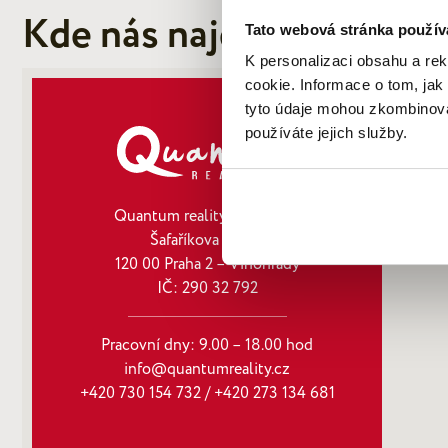
Kde nás najdete
Tato webová stránka použív
K personalizaci obsahu a re
cookie. Informace o tom, jak
tyto údaje mohou zkombinovat
používáte jejich služby.
Quantum reality, spol. s r.o.
Šafaříkova 201/17
120 00 Praha 2 – Vinohrady
IČ: 290‍ 32‍ 792
Pracovní dny: 9.00 – 18.00 hod
info@quantumreality.cz
+420 730 154 732
/
+420 273 134 681