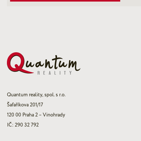
Quantum reality, spol. s r.o.
Šafaříkova 201/17
120 00 Praha 2 – Vinohrady
IČ: 290 32 792