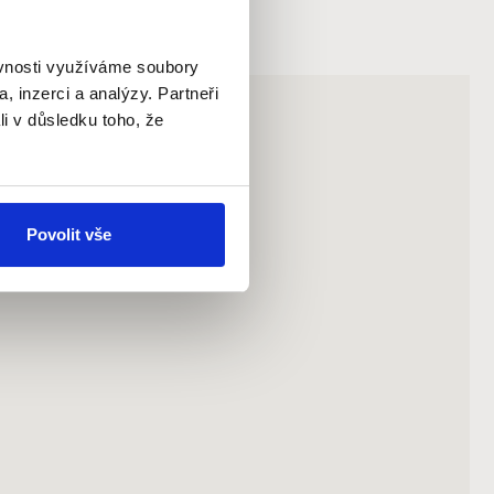
ěvnosti využíváme soubory
, inzerci a analýzy. Partneři
li v důsledku toho, že
Povolit vše