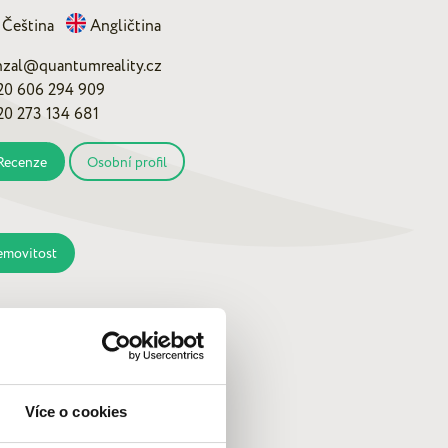
Čeština
Angličtina
nzal@quantumreality.cz
20 606 294 909
20 273 134 681
Recenze
Osobní profil
emovitost
Více o cookies