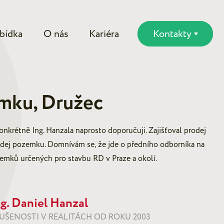
bídka
O nás
Kariéra
Kontakty
mku, Družec
nkrétně Ing. Hanzala naprosto doporučuji. Zajišťoval prodej
dej pozemku. Domnívám se, že jde o předního odborníka na
emků určených pro stavbu RD v Praze a okolí.
g. Daniel Hanzal
UŠENOSTI V REALITÁCH OD ROKU 2003