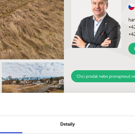
ha
+4
+4
Chci prodat nebo pronajmout n
Detaily