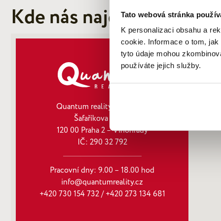
Kde nás najdete
Tato webová stránka použív
K personalizaci obsahu a re
cookie. Informace o tom, jak
tyto údaje mohou zkombinovat
používáte jejich služby.
Quantum reality, spol. s r.o.
Šafaříkova 201/17
120 00 Praha 2 – Vinohrady
IČ: 290‍ 32‍ 792
Pracovní dny: 9.00 – 18.00 hod
info@quantumreality.cz
+420 730 154 732
/
+420 273 134 681