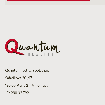
Quantum reality, spol. s r.o.
Šafaříkova 201/17
120 00 Praha 2 – Vinohrady
IČ: 290 32 792