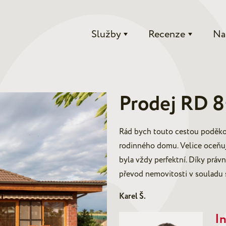
Služby
Recenze
Na
Prodej RD 8
Rád bych touto cestou poděkov
rodinného domu. Velice oceňuji
byla vždy perfektní. Díky práv
převod nemovitosti v souladu
Karel Š.
In