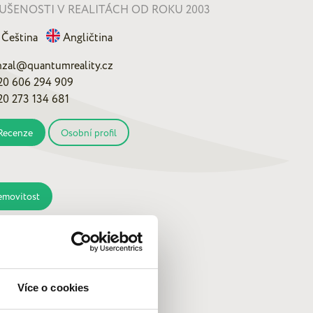
UŠENOSTI V REALITÁCH OD ROKU 2003
Čeština
Angličtina
nzal@quantumreality.cz
20 606 294 909
20 273 134 681
Recenze
Osobní profil
emovitost
Více o cookies