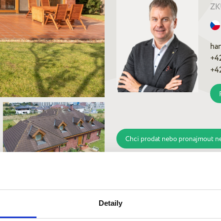
ZK
ha
+4
+4
Chci prodat nebo pronajmout n
Detaily