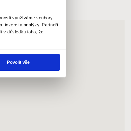
ěvnosti využíváme soubory
, inzerci a analýzy. Partneři
li v důsledku toho, že
Povolit vše