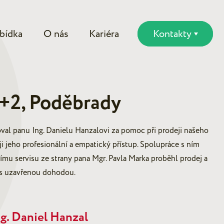
bídka
O nás
Kariéra
Kontakty
+2, Poděbrady
al panu Ing. Danielu Hanzalovi za pomoc při prodeji našeho
 jeho profesionální a empatický přístup. Spolupráce s ním
nímu servisu ze strany pana Mgr. Pavla Marka proběhl prodej a
 s uzavřenou dohodou.
g. Daniel Hanzal