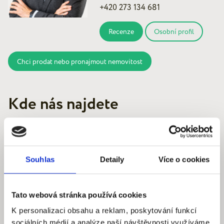
+420 273 134 681
Recenze
Osobní profil
Chci prodat nebo pronajmout nemovitost
Kde nás najdete
Souhlas
Detaily
Více o cookies
Quantum reality, spol. s r.o.
Šafaříkova 201/17
120 00 Praha 2 – Vinohrady
Tato webová stránka používá cookies
IČ: 290‍ 32‍ 792
K personalizaci obsahu a reklam, poskytování funkcí
sociálních médií a analýze naší návštěvnosti využíváme