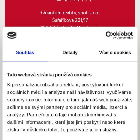
Quantum reality, spol. s r.o.
Šafaříkova 201/17
120 00 Praha 2 – Vinohrady
IČ: 290‍ 32‍ 792
Pracovní dny: 9.00 – 18.00 hod
Souhlas
Detaily
Více o cookies
info@quantumreality.cz
+420 730 154 732
/
+420 273 134 681
Tato webová stránka používá cookies
K personalizaci obsahu a reklam, poskytování funkcí
sociálních médií a analýze naší návštěvnosti využíváme
soubory cookie. Informace o tom, jak náš web používáte,
sdílíme se svými partnery pro sociální média, inzerci a
analýzy. Partneři tyto údaje mohou zkombinovat s
dalšími informacemi, které jste jim poskytli nebo které
získali v důsledku toho, že používáte jejich služby.