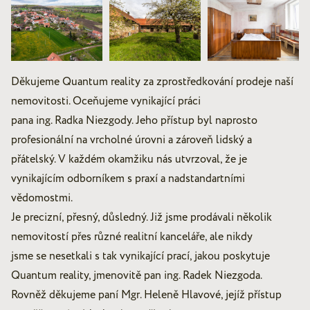
Děkujeme Quantum reality za zprostředkování prodeje naší
nemovitosti. Oceňujeme vynikající práci
pana ing. Radka Niezgody. Jeho přístup byl naprosto
profesionální na vrcholné úrovni a zároveň lidský a
přátelský. V každém okamžiku nás utvrzoval, že je
vynikajícím odborníkem s praxí a nadstandartními
vědomostmi.
Je precizní, přesný, důsledný. Již jsme prodávali několik
nemovitostí přes různé realitní kanceláře, ale nikdy
jsme se nesetkali s tak vynikající prací, jakou poskytuje
Quantum reality, jmenovitě pan ing. Radek Niezgoda.
Rovněž děkujeme paní Mgr. Heleně Hlavové, jejíž přístup