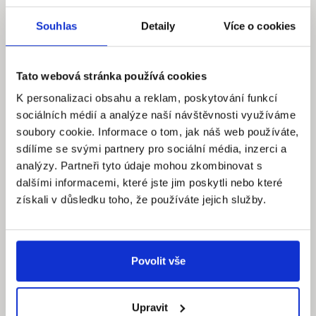
Chci prodat nebo pronajmout nemovitost
Souhlas
Detaily
Více o cookies
Kde nás najdete
Tato webová stránka používá cookies
K personalizaci obsahu a reklam, poskytování funkcí
sociálních médií a analýze naší návštěvnosti využíváme
soubory cookie. Informace o tom, jak náš web používáte,
sdílíme se svými partnery pro sociální média, inzerci a
Quantum reality, spol. s r.o.
analýzy. Partneři tyto údaje mohou zkombinovat s
Šafaříkova 201/17
dalšími informacemi, které jste jim poskytli nebo které
120 00 Praha 2 – Vinohrady
získali v důsledku toho, že používáte jejich služby.
IČ: 290‍ 32‍ 792
Pracovní dny: 9.00 – 18.00 hod
Povolit vše
info@quantumreality.cz
+420 730 154 732
/
+420 273 134 681
Upravit