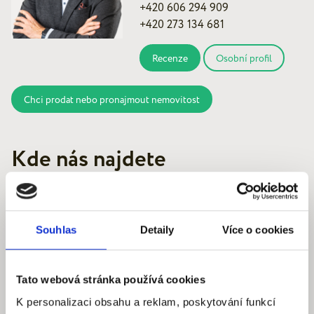
+420 606 294 909
+420 273 134 681
Recenze
Osobní profil
Chci prodat nebo pronajmout nemovitost
Kde nás najdete
Souhlas
Detaily
Více o cookies
Quantum reality, spol. s r.o.
Šafaříkova 201/17
Tato webová stránka používá cookies
120 00 Praha 2 – Vinohrady
K personalizaci obsahu a reklam, poskytování funkcí
IČ: 290‍ 32‍ 792