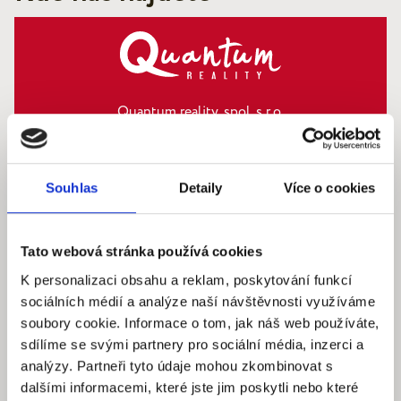
Quantum reality, spol. s r.o.
Šafaříkova 201/17
120 00 Praha 2 – Vinohrady
IČ: 290‍ 32‍ 792
Souhlas
Detaily
Více o cookies
Pracovní dny: 9.00 – 18.00 hod
info@quantumreality.cz
Tato webová stránka používá cookies
+420 730 154 732
/
+420 273 134 681
K personalizaci obsahu a reklam, poskytování funkcí
sociálních médií a analýze naší návštěvnosti využíváme
soubory cookie. Informace o tom, jak náš web používáte,
sdílíme se svými partnery pro sociální média, inzerci a
analýzy. Partneři tyto údaje mohou zkombinovat s
dalšími informacemi, které jste jim poskytli nebo které