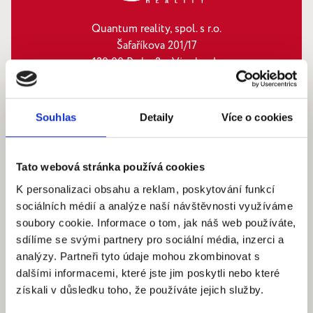
Quantum reality, spol. s r.o.
Šafaříkova 201/17
120 00 Praha 2 – Vinohrady
IČ: 290‍ 32‍ 792
Pracovní dny: 9.00 – 18.00 hod
Souhlas
Detaily
Více o cookies
info@quantumreality.cz
+420 730 154 732
/
+420 273 134 681
Tato webová stránka používá cookies
K personalizaci obsahu a reklam, poskytování funkcí
sociálních médií a analýze naší návštěvnosti využíváme
soubory cookie. Informace o tom, jak náš web používáte,
sdílíme se svými partnery pro sociální média, inzerci a
analýzy. Partneři tyto údaje mohou zkombinovat s
dalšími informacemi, které jste jim poskytli nebo které
získali v důsledku toho, že používáte jejich služby.