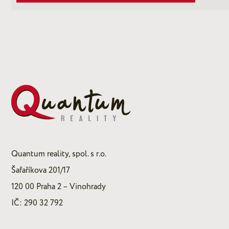
Quantum reality, spol. s r.o.
Šafaříkova 201/17
120 00 Praha 2 – Vinohrady
IČ: 290 32 792