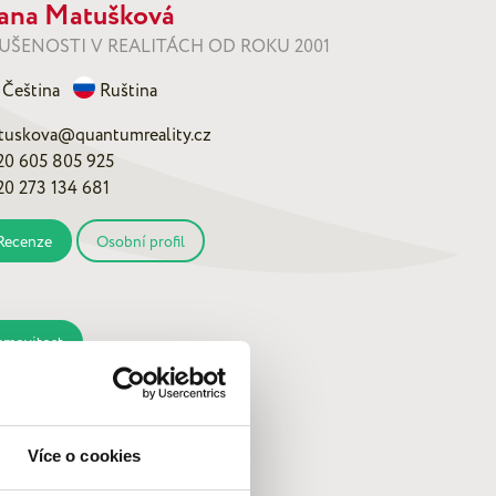
ana Matušková
UŠENOSTI V REALITÁCH OD ROKU 2001
Čeština
Ruština
tuskova@quantumreality.cz
20 605 805 925
20 273 134 681
Recenze
Osobní profil
emovitost
Více o cookies