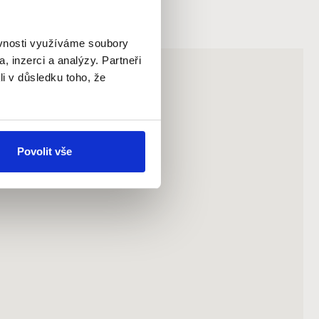
ěvnosti využíváme soubory
, inzerci a analýzy. Partneři
li v důsledku toho, že
Povolit vše