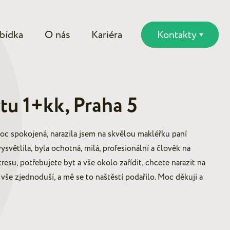
bídka
O nás
Kariéra
Kontakty
tu 1+kk, Praha 5
oc spokojená, narazila jsem na skvělou makléřku paní
světlila, byla ochotná, milá, profesionální a člověk na
resu, potřebujete byt a vše okolo zařídit, chcete narazit na
vše zjednoduší, a mě se to naštěstí podařilo. Moc děkuji a