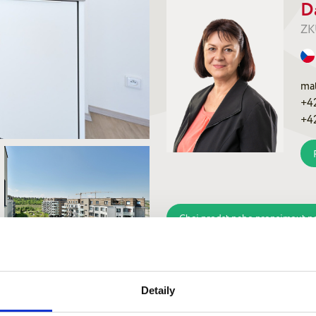
D
ZK
ma
+4
+4
Chci prodat nebo pronajmout n
Detaily