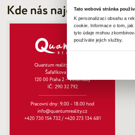
Kde nás najdete
Tato webová stránka použív
K personalizaci obsahu a re
cookie. Informace o tom, jak
tyto údaje mohou zkombinovat
používáte jejich služby.
Quantum reality, spol. s r.o.
Šafaříkova 201/17
120 00 Praha 2 – Vinohrady
IČ: 290‍ 32‍ 792
Pracovní dny: 9.00 – 18.00 hod
info@quantumreality.cz
+420 730 154 732
/
+420 273 134 681