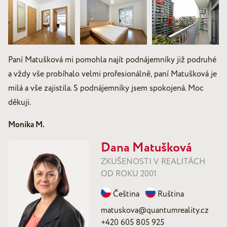
Paní Matušková mi pomohla najít podnájemníky již podruhé
a vždy vše probíhalo velmi profesionálně, paní Matušková je
milá a vše zajistila. S podnájemníky jsem spokojená. Moc
děkuji.
Monika M.
Dana Matušková
ZKUŠENOSTI V REALITÁCH
OD ROKU 2001
Čeština
Ruština
matuskova@quantumreality.cz
+420 605 805 925