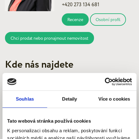
+420 273 134 681
Recenze
Osobní profil
Chci prodat nebo pronajmout nemovitost
Kde nás najdete
Souhlas
Detaily
Více o cookies
Quantum reality, spol. s r.o.
Šafaříkova 201/17
120 00 Praha 2 – Vinohrady
Tato webová stránka používá cookies
IČ: 290‍ 32‍ 792
K personalizaci obsahu a reklam, poskytování funkcí
sociálních médií a analýze naší návštěvnosti využíváme