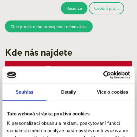
Recenze
Osobní profil
Chci prodat nebo pronajmout nemovitost
Kde nás najdete
Souhlas
Detaily
Více o cookies
Quantum reality, spol. s r.o.
Šafaříkova 201/17
120 00 Praha 2 – Vinohrady
Tato webová stránka používá cookies
IČ: 290‍ 32‍ 792
K personalizaci obsahu a reklam, poskytování funkcí
sociálních médií a analýze naší návštěvnosti využíváme
Pracovní dny: 9.00 – 18.00 hod