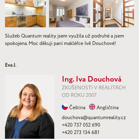
Služeb Quantum reality jsem využila už podruhé a jsem
spokojena. Moc děkuji paní makléřce Ivě Douchové!
Eva J.
Ing. Iva Douchová
ZKUŠENOSTI V REALITÁCH
OD ROKU 2007
Čeština
Angličtina
douchova@quantumreality.cz
+420 737 052 690
+420 273 134 681