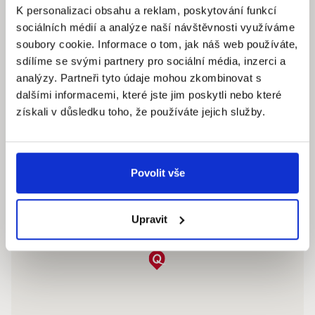
Šafaříkova 201/17
K personalizaci obsahu a reklam, poskytování funkcí
120 00 Praha 2 – Vinohrady
sociálních médií a analýze naší návštěvnosti využíváme
IČ: 290‍ 32‍ 792
soubory cookie. Informace o tom, jak náš web používáte,
sdílíme se svými partnery pro sociální média, inzerci a
Pracovní dny: 9.00 – 18.00 hod
analýzy. Partneři tyto údaje mohou zkombinovat s
info@quantumreality.cz
dalšími informacemi, které jste jim poskytli nebo které
+420 730 154 732
/
+420 273 134 681
získali v důsledku toho, že používáte jejich služby.
Povolit vše
Upravit