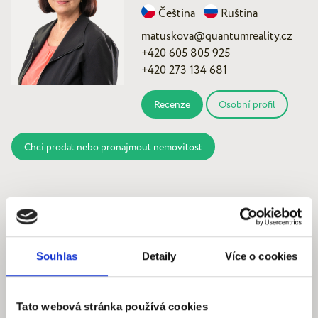
Čeština
Ruština
matuskova@quantumreality.cz
+420 605 805 925
+420 273 134 681
Recenze
Osobní profil
Chci prodat nebo pronajmout nemovitost
Kde nás najdete
Souhlas
Detaily
Více o cookies
Quantum reality, spol. s r.o.
Tato webová stránka používá cookies