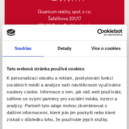
Quantum reality, spol. s r.o.
Šafaříkova 201/17
120 00 Praha 2 – Vinohrady
IČ: 290‍ 32‍ 792
Pracovní dny: 9.00 – 18.00 hod
Souhlas
Detaily
Více o cookies
info@quantumreality.cz
+420 730 154 732
/
+420 273 134 681
Tato webová stránka používá cookies
K personalizaci obsahu a reklam, poskytování funkcí
sociálních médií a analýze naší návštěvnosti využíváme
soubory cookie. Informace o tom, jak náš web používáte,
sdílíme se svými partnery pro sociální média, inzerci a
analýzy. Partneři tyto údaje mohou zkombinovat s
dalšími informacemi, které jste jim poskytli nebo které
získali v důsledku toho, že používáte jejich služby.