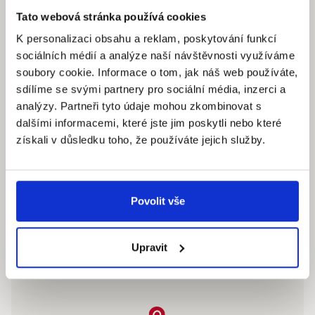
Tato webová stránka používá cookies
K personalizaci obsahu a reklam, poskytování funkcí
Quantum reality, spol. s r.o.
sociálních médií a analýze naší návštěvnosti využíváme
Šafaříkova 201/17
soubory cookie. Informace o tom, jak náš web používáte,
120 00 Praha 2 – Vinohrady
sdílíme se svými partnery pro sociální média, inzerci a
IČ: 290‍ 32‍ 792
analýzy. Partneři tyto údaje mohou zkombinovat s
dalšími informacemi, které jste jim poskytli nebo které
Pracovní dny: 9.00 – 18.00 hod
získali v důsledku toho, že používáte jejich služby.
info@quantumreality.cz
+420 730 154 732
/
+420 273 134 681
Povolit vše
Upravit