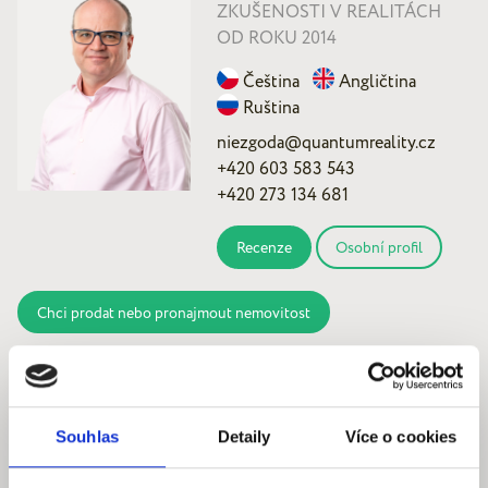
ZKUŠENOSTI V REALITÁCH
OD ROKU 2014
Čeština
Angličtina
Ruština
niezgoda@quantumreality.cz
+420 603 583 543
+420 273 134 681
Recenze
Osobní profil
Chci prodat nebo pronajmout nemovitost
Kde nás najdete
Souhlas
Detaily
Více o cookies