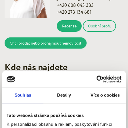
+420 608 043 333
+420 273 134 681
Recenze
Osobní profil
Chci prodat nebo pronajmout nemovitost
Kde nás najdete
Souhlas
Detaily
Více o cookies
Quantum reality, spol. s r.o.
Šafaříkova 201/17
Tato webová stránka používá cookies
120 00 Praha 2 – Vinohrady
K personalizaci obsahu a reklam, poskytování funkcí
IČ: 290‍ 32‍ 792