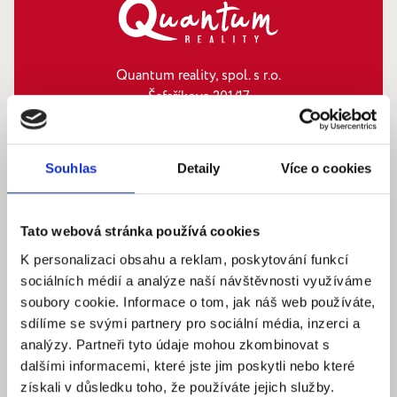
Quantum reality, spol. s r.o.
Šafaříkova 201/17
120 00 Praha 2 – Vinohrady
IČ: 290‍ 32‍ 792
Souhlas
Detaily
Více o cookies
Pracovní dny: 9.00 – 18.00 hod
info@quantumreality.cz
+420 730 154 732
/
+420 273 134 681
Tato webová stránka používá cookies
K personalizaci obsahu a reklam, poskytování funkcí
sociálních médií a analýze naší návštěvnosti využíváme
soubory cookie. Informace o tom, jak náš web používáte,
sdílíme se svými partnery pro sociální média, inzerci a
analýzy. Partneři tyto údaje mohou zkombinovat s
dalšími informacemi, které jste jim poskytli nebo které
získali v důsledku toho, že používáte jejich služby.