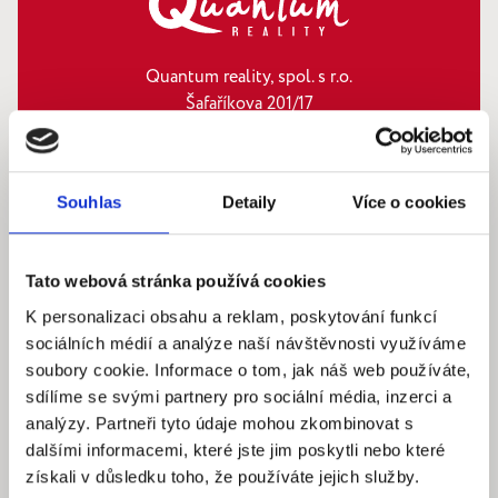
Quantum reality, spol. s r.o.
Šafaříkova 201/17
120 00 Praha 2 – Vinohrady
IČ: 290‍ 32‍ 792
Souhlas
Detaily
Více o cookies
Pracovní dny: 9.00 – 18.00 hod
info@quantumreality.cz
+420 730 154 732
/
+420 273 134 681
Tato webová stránka používá cookies
K personalizaci obsahu a reklam, poskytování funkcí
sociálních médií a analýze naší návštěvnosti využíváme
soubory cookie. Informace o tom, jak náš web používáte,
sdílíme se svými partnery pro sociální média, inzerci a
analýzy. Partneři tyto údaje mohou zkombinovat s
dalšími informacemi, které jste jim poskytli nebo které
získali v důsledku toho, že používáte jejich služby.